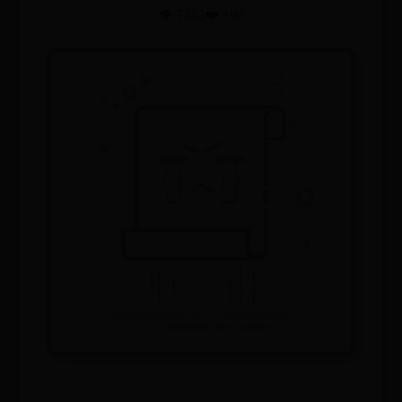
👁️ 7352
❤️ 193