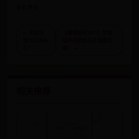
查看更多
← 豹纹守
《赛博朋克2077》传说
宫可以活多
组件与技能芯片位置在
久？
哪？ →
相关推荐